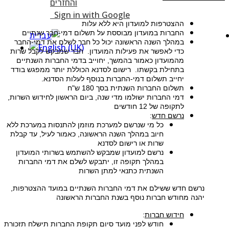
Sign in with Google
ההצטרפות למועדון היא ללא עלות
החברות במועדון מבוססת על תשלום דמי-חבר שנתיים
במהלך השנה הראשונה יכול כל חבר לשלם את דמי-החבר
כדי לאפשר את פעילות המועדון. חבר שמבקש לקבל שרות
מהמועדון כאמור בהמשך, יחוייב בדמי החברות השנתיים
בתחילת בקשתו. רישום לסדנא הכוללת יותר ממפגש בודד
יחייב תשלום דמי-החברות בנוסף לעלות הסדנא.
תשלום החברות השנתית בסך 180 ש"ח
דמי החברות ישולמו מדי שנה, ביום הראשון לחידוש השרות,
לתקופה של 12 חודשים
נרשם חדש
:
כל מי שנרשם למערכת מוזמן להתנסות במערכת ללא
חיוב במהלך השנה הראשונה, כאמור לעיל, עד קבלת
שרות או רישום לסדנא
נרשם למועדון שמבקש להשתמש בשרותי המועדון
במהלך תקופה זו, יתבקש לשלם את דמי החברות
השנתית כתנאי למתן השרות
נרשם חדש ששילם את דמי החברות השנתיים במועד ההצטרפות,
יהנה מחודש חברות נוסף בשנת החברות הראשונה
חידוש חברות
:
חודש לפני מועד סיום תקופת החברות תישלח תזכורת