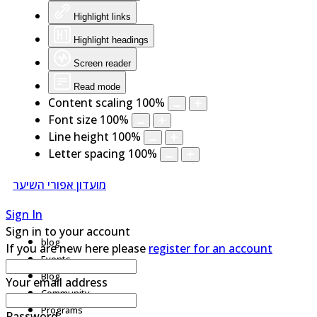
Highlight links
Highlight headings
Screen reader
Read mode
Content scaling
100
%
Font size
100
%
Line height
100
%
Letter spacing
100
%
מועדון אפורי השיער
Sign In
Sign in to your account
blog
If you are new here please
register for an account
Events
Blog
Your email address
Community
Programs
Password