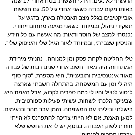
הרגשתי לא נעים. היו לי חששות, בטח אחרי 17 שנה
באותו מקום עבודה כשאני אחרי גיל 50. גם חששות
אובייקטיבים בגלל מצב האבטלה בארץ, בדגש על
תפקידי ניהול, ובמיוחד כשאני מגיעה מתחום ייחודי.
נכנסתי למצב של חוסר ודאות: מה אעשה עם כל הידע
והניסיון שצברתי, ובמיוחד לאור הגיל שלי והעיסוק שלי".
טלי החליטה לקחת פסק זמן למנוחה. "נהניתי מירידת
המתח וזה היה מאוד חשוב אחרי שנים רבות של עבודה
מאוד אינטנסיבית ותובענית", היא מספרת. "סוף סוף
היה לי זמן עם המשפחה. בהתחלה חשבתי שארצה
לנסוע לטייל והיו לי כמה ספרים לקרוא, אבל האמת היא
שבעיקר הלכתי לשחות, עשיתי פעילות ספורטיבית,
בישלתי וביליתי עם המשפחה. הזמן עבר מהר ובנעימים.
למען האמת, אם לא הייתי צריכה להתפרנס לא הייתי
חוזרת לשוק העבודה. בנוסף, יש לי את החשש שלא
צברתי מספיק לפנסיה".