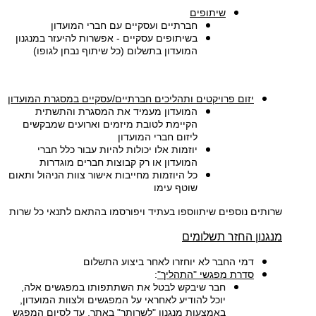
שיתופים
חברתיים ועסקיים עם חברי המועדון
בשיתופים עסקיים - אפשרות להיעזר במנגנון
המועדון בתשלום (כל שיתוף נבחן לגופו)
יזום פרויקטים ותהליכים חברתיים/עסקיים במסגרת המועדון
המועדון מעמיד את המסגרת והתשתית
הקיימת לטובת מיזמים וארועים שמבקשים
ליזום חברי המועדון
יוזמות אלו יכולות להיות עבור כלל חברי
המועדון או רק קבוצות חברים מוגדרות
כל היוזמות מחייבות אישור צוות הניהול ותאום
שוטף עימו
שרותים נוספים שיתווספו בעתיד ויפורסמו בהתאם לתנאי כל שרות
מנגנון החזר תשלומים
דמי החבר לא יוחזרו לאחר ביצוע התשלום
סדרת מפגשי "התהליך"
:
חבר שיבקש לבטל את השתתפותו במפגשים אלה,
יוכל להודיע לאחראי על המפגשים ולצוות המועדון,
באמצעות מנגנון "לשרותך" באתר, עד לסיום המפגש