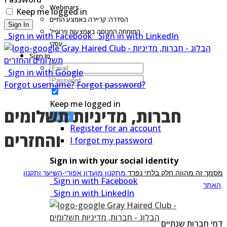
Webinars
Keep me logged in
הסדרה: קריירה באמצע החיים
Sign In
המומחה המנוסה באמצעות פרופיל
Sign in with Facebook
Sign in with LinkedIn
עסקי
Sign In
Sign in with Google
Forgot username?
Forgot password?
Keep me logged in
חברות, מדיניות תשלומים
Login
Register for an account
והחזרים
I forgot my password
Sign in with your social identity
מסמך זה מהווה חלק בלתי נפרד
מתקנון מועדון אפורי-השיער ותקנון
Sign in with Facebook
.
האתר
Sign in with LinkedIn
דמי חברות שנתיים