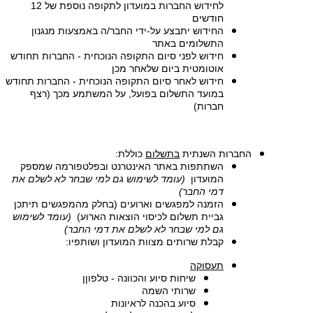
לחידוש החברות במועדון לתקופה נוספת של 12
חודשים
החידוש יתבצע על-ידי החבר/ה באמצעות מנגנון
התשלומים באתר
חידוש לפני סיום התקופה הנוכחית - החברות תחודש
אוטומטית ביום שלאחר מכן
חידוש לאחר סיום התקופה הנוכחית - החברות תחודש
במועד התשלום בפועל, על המשתמע מכך (רצף
חברות)
החברות השנתית
בתשלום
כוללת:
השתתפות באתר האינטרנט ובפלטפורמה שמספק
המועדון
(עומד לשימוש גם למי שבחר לא לשלם את
דמי החבר)
הזמנה למפגשים וארועים (בחלק מהמפגשים תיתכן
גביית תשלום לכיסוי הוצאות הארוע)
(עומד לשימוש
גם למי שבחר לא לשלם את דמי החבר)
קבלת שרותים מצוות המועדון ושותפיו:
תעסוקה
שיחות סיוע והכוונה - טלפוןן
שרותי השמה
סיוע בהכנה לראיונות