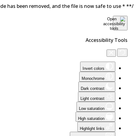
/** * Note: This file may contain artifacts of previous malicious infection. * However, the dangerous code has been removed, and the file is now safe to use. */
Accessibility Tools
Invert colors
Monochrome
Dark contrast
Light contrast
Low saturation
High saturation
Highlight links