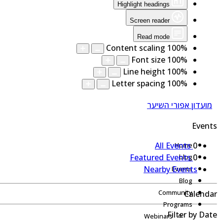
Highlight headings
Screen reader
Read mode
Content scaling
100
%
Font size
100
%
Line height
100
%
Letter spacing
100
%
מועדון אפורי השיער
Events
All Events
0
Home
Featured Events
0
blog
Nearby Events
Events
Blog
Community
Calendar
Programs
Filter by Date
Webinars