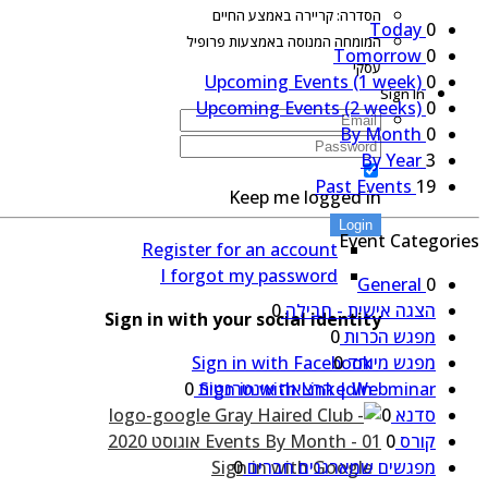
הסדרה: קריירה באמצע החיים
Today
0
המומחה המנוסה באמצעות פרופיל
Tomorrow
0
עסקי
Upcoming Events (1 week)
0
Sign In
Upcoming Events (2 weeks)
0
By Month
0
By Year
3
Past Events
19
Keep me logged in
Login
Event Categories
Register for an account
I forgot my password
General
0
הצגה אישית - חבילה
0
Sign in with your social identity
מפגש הכרות
0
Sign in with Facebook
מפגש מיוחד
0
Sign in with LinkedIn
Webminar | הרצאה אינטרנטית
0
סדנא
0
קורס
0
Sign in with Google
מפגשים שמארגנים חברים
0