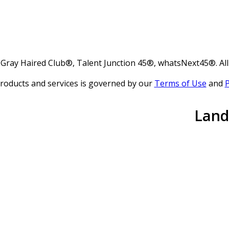
 Gray Haired Club®, Talent Junction 45®, whatsNext45®. All
roducts and services is governed by our
Terms of Use
and
P
Landi