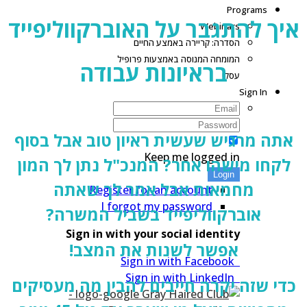
Programs
יך להתגבר על האוברקווליפייד
Webinars
הסדרה: קריירה באמצע החיים
המומחה המנוסה באמצעות פרופיל
בראיונות עבודה
עסקי
Sign In
אתה מרגיש שעשית ראיון טוב אבל בסוף
Keep me logged in
לקחו מישהו אחר? המנכ"ל נתן לך המון
Login
מחמאות אבל אמר לך שאתה
Register for an account
I forgot my password
אוברקווליפייד בשביל המשרה?
Sign in with your social identity
אפשר לשנות את המצב!
Sign in with Facebook
Sign in with LinkedIn
די שזה יקרה חייבים להבין מה מעסיקים