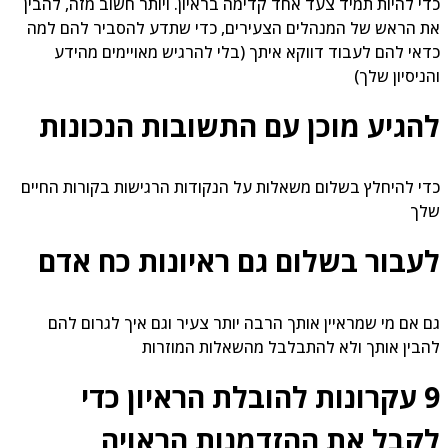
י להיות תמיד צעד אחד קדימה בראיון. ויותר חשוב מזה, להבין
 הראש של המנהלים הצעירים, כדי שתדע להסביר להם למה
אי להם לעבוד דווקא איתך (בלי להרגיש מאויימים מהידע
ניסיון שלך)
הגיע מוכן עם התשובות הנכונות
י להיחלץ בשלום משאלות על הנקודות הרגישות בקורות החיים
לך
עבור בשלום גם ראיונות כח אדם
 אם מי שמראיין אותך הרבה יותר צעיר וגם איך לגרום להם
בין אותך ולא להתבלבל מהשאלות המוזרות
9 עקרונות להובלת הראיון כדי
קבל את ההזדמנות הראויה