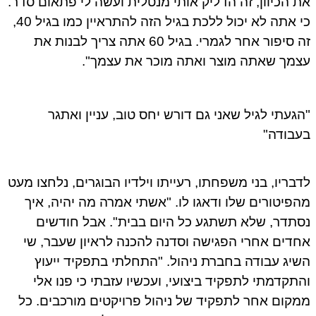
 הכיוון, זה הדליק אותי מנטלית ועשה לי פתאום סדר.
כי אתה לא יכול ללכת בגיל הזה להתראיין כמו בגיל 40,
זה סיפור אחר לגמרי. בגיל 60 אתה צריך לבנות את
מך שאתה מוצר ואתה מוכר את עצמך".
געתי לגיל שאני גם דורש יחס טוב, עניין ואתגר
בודה"
בריו, בני משפחתו, רעייתו וילדיו הבוגרים, נלחצו מעט
פיטורים שלו ודאגו לו. "אשתי אמרה מה יהיה, איך
תדר, שלא תשתגע כל היום בבית". אבל חודשים
דים אחרי הפגישה וסדנה להכנה לראיון שעבר, שי
יג עבודה בחברת ניהול. "התחלתי בתפקיד ייעוץ
תקדמתי לתפקיד ביצועי, ועכשיו עזבתי כי פנו אלי
קום אחר לתפקיד של ניהול פרויקטים מורכבים. כל