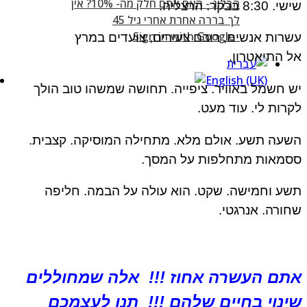
 8:30 בבקר. הרצליה.
Sign in with Google
רות אנשים, רובם צעירים, צועדים במרץ
 התיאטרון.
 חשמל באוויר. ציפייה. תחושה שמשהו טוב הולך
רות לי. עוד מעט.
עה תשע. אולם מלא. מתחילה המוסיקה. קצבית.
סמאות מתחלפות על המסך.
ע וחמישה. שקט. הוא עולה על הבמה. חליפה
ורה. אנרגטי.
תם העשרה אחוז !!! אלה שמחוללים
ינוי בחיים שלהם !!! תנו לעצמכם