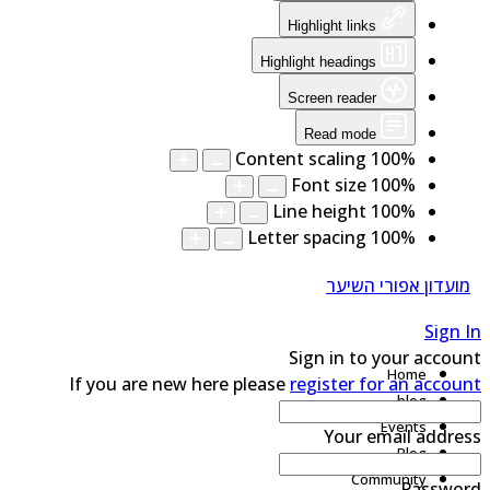
Highlight links
Highlight headings
Screen reader
Read mode
Content scaling
100
%
Font size
100
%
Line height
100
%
Letter spacing
100
%
מועדון אפורי השיער
Sign 
Sign in to your accou
Home
If you are new here please
register for an accou
blog
Events
Your email addre
Blog
Community
Passwo