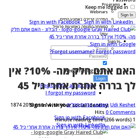
Programs
Keep me logged in
Webinars
Sign I
הסדרה: קריירה באמצע החיים
Sign in with LinkedI
המומחה המנוסה באמצעות פרופיל
עסקי
Sign In
Sign in with Goog
Forgot username?
Forgot passwor
האם אתם חלק מה- 10%? אין
Keep me logged in
Login
ך בררה אחרת אחרי גיל 45
Register for an account
I forgot my password
Udi Kesh
באמצע החיים
תכלית
חמישי, 14 מרס 2019
1874
Sign in with your social identity
Hits
0 Commen
Sign in with Facebook
(266 words)
Sign in with LinkedIn