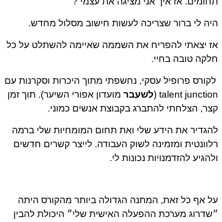
ומים. אז איך אני מציגה את עצמי ?
ה לי ברור שצריכה לעשות חישוב מסלול מחדש.
 יצאתי להפריח את השממה שאיימה להשתלט על כל
קה טובה בחיי.
קורס פרופיל עסקי, נחשפתי מתוך היכרות וסקרנות עם
talent junction
לשעבר
מועדון אפורי השיער). תוך זמן
ר, הצלחתי להתברג בקבוצת אנשים כמוני.
גדיר את הידע שלי ואת תחום המומחיות שלי ברמה
וונטית ומזמינה לשוק העבודה. לייצר קשרים חדשים
הגיע להזדמנויות נכונות לי.
 אף כל זאת, המתנה הגדולה ביותר מהקורס היתה
דרוג מערכת ההפעלה האישית שלי״ היכולת להבין