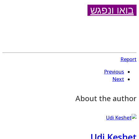
ואו ונפגש
Repo
Previous
Next
About the autho
Udi Keshe