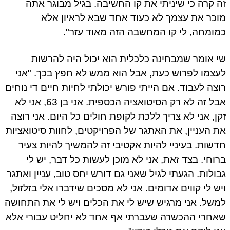
 קרה כי שיניתי את קו החשיבה. בגיל מבוגר אתה
כר את עצמך לא כעוד אחד שבא לראיון אלא
ומחה, לי קו המחשבה הזה מאוד עזר".
 אומר שמבחינה כלכלית הוא יכול היה להרשות
צמו לפרוש כעת, אבל הוא ממש לא חפץ בכך. "אני
צה לעבוד. אם הייתי פורש יכולתי לחיות חיים די נוחים
אבל זה לא רק הסיטואציה הכספית. אני בן 63, אני לא
ן, אני לא צריך ללכת לקופת חולים כל היום. אני רוצה
 העניין, את האתגר של הפרויקטים, לחוות סיטואציות
שות. בעיניי להיות אקטיבי זה להמשיך להיות צעיר
וחי. בצד זאת, אני לא מוכן לעשות כל דבר, יש לי
ולות. הגעתי לגיל שאני גם דורש יחס טוב, עניין ואתגר
ש לי קווים אדומים. אני לא מסכים שידברו אלי בזלזול,
של. אני מרגיש שיש לי את הכלים ויש לי את התחושה
חרי ההכשרה שעברתי אף אחד לא יחליט עבורי אלא