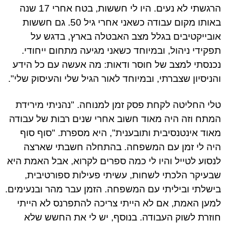
הרגשתי לא נעים. היו לי חששות, בטח אחרי 17 שנה
באותו מקום עבודה כשאני אחרי גיל 50. גם חששות
בייקטיבים בגלל מצב האבטלה בארץ, בדגש על
קידי ניהול, ובמיוחד כשאני מגיעה מתחום ייחודי.
נסתי למצב של חוסר ודאות: מה אעשה עם כל הידע
ניסיון שצברתי, ובמיוחד לאור הגיל שלי והעיסוק שלי".
י החליטה לקחת פסק זמן למנוחה. "נהניתי מירידת
תח וזה היה מאוד חשוב אחרי שנים רבות של עבודה
וד אינטנסיבית ותובענית", היא מספרת. "סוף סוף
ה לי זמן עם המשפחה. בהתחלה חשבתי שארצה
סוע לטייל והיו לי כמה ספרים לקרוא, אבל האמת היא
עיקר הלכתי לשחות, עשיתי פעילות ספורטיבית,
שלתי וביליתי עם המשפחה. הזמן עבר מהר ובנעימים.
ען האמת, אם לא הייתי צריכה להתפרנס לא הייתי
זרת לשוק העבודה. בנוסף, יש לי את החשש שלא