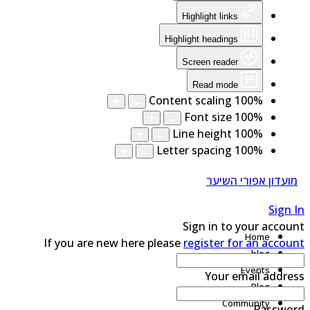
Highlight links
Highlight headings
Screen reader
Read mode
Content scaling
100
%
Font size
100
%
Line height
100
%
Letter spacing
100
%
מועדון אפורי השיער
Sign 
Sign in to your accou
Home
If you are new here please
register for an accou
blog
Events
Your email addre
Blog
Community
Passwo