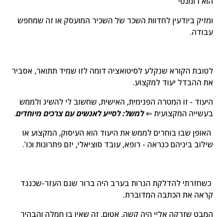
א רומנטי
זיק ביודעין לחדוות השכר של השכיר המועסק או זה שמחפש
ודה.
ובת הקורא שנקלע לסיטואציה דומה לזו שמיד תתואר, אסביר
 ההבדל יעוד למקצוע.
עוד - זו המטרה הפנימית, האישית, שחשוב לי להשיג ולממש
שייה המקצועית ⇐
למשל: לסייע לאנשים עם צרכים מיוחדים
.
ופן שבו בוחרים לממש את היעוד הוא העיסוק, המקצוע או
לוב ביניהם כנראה - רופא, עובד סוציאלי, יזם פתרונות וכו'.
חזרתי להדלקת הנרות בערב היה ברור שגם העזר-שכנגד
אה את הכתבה המדוברת.
בט שזרקה אליי היה קשה, אטום, זה שאין בו חמלה והבהיר