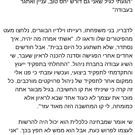
געתי לגיל שאני גם דורש יחס טוב, עניין ואתגר
בודה"
בריו, בני משפחתו, רעייתו וילדיו הבוגרים, נלחצו מעט
פיטורים שלו ודאגו לו. "אשתי אמרה מה יהיה, איך
תדר, שלא תשתגע כל היום בבית". אבל חודשים
דים אחרי הפגישה וסדנה להכנה לראיון שעבר, שי
יג עבודה בחברת ניהול. "התחלתי בתפקיד ייעוץ
תקדמתי לתפקיד ביצועי, ועכשיו עזבתי כי פנו אלי
קום אחר לתפקיד של ניהול פרויקטים מורכבים. כל
 קרה כי שיניתי את קו החשיבה. בגיל מבוגר אתה
כר את עצמך לא כעוד אחד שבא לראיון אלא
ומחה, לי קו המחשבה הזה מאוד עזר".
 אומר שמבחינה כלכלית הוא יכול היה להרשות
צמו לפרוש כעת, אבל הוא ממש לא חפץ בכך. "אני