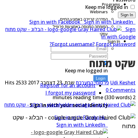
Programs
Keep me logged in
Webinars
Sign I
הסדרה: קריירה באמצע החיים
Sign in with LinkedI
המומחה המנוסה באמצעות פרופיל
Sig
עסקי
in with Goog
Sign In
Forgot username?
Forgot passwor
קט מתוח
Keep me logged in
Login
Udi Kesh
פרסומי המערכת
שבת, 23 דצמבר 2017
2533 Hits
Register for an account
0 Commen
I forgot my password
(330 words)
Sign in with your social identity
Sign in with Facebook
Sign in with LinkedIn