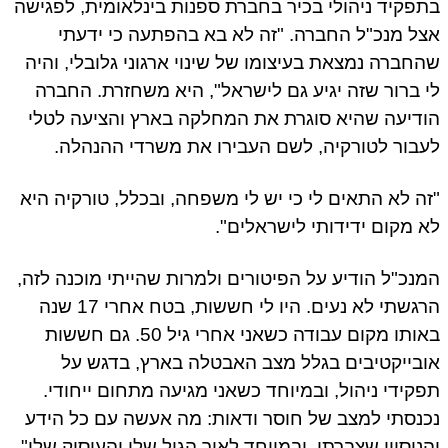
פקיד ניהולי בכיר בחברת ספנות בינלאומית, לפגישה
ל מנכ"ל החברה. "זה לא בא בהפתעה כי ידעתי
חברה נמצאת בעיצומו של שינוי ארגוני גלובלי, והיה
 ברור שזה יגיע גם לישראל", היא משחזרת. החברה
דיעה שהיא סוגרת את המחלקה בארץ והציעה לטלי
בור לטורקיה, לשם העבירו את משרדי ההנהלה.
ה לא התאים לי כי יש לי משפחה, ובכלל, טורקיה היא
 מקום ידידותי לישראלים".
נכ"ל הודיע על הפיטורים ולמרות שהייתי מוכנה לזה,
הרגשתי לא נעים. היו לי חששות, בטח אחרי 17 שנה
באותו מקום עבודה כשאני אחרי גיל 50. גם חששות
בייקטיבים בגלל מצב האבטלה בארץ, בדגש על
קידי ניהול, ובמיוחד כשאני מגיעה מתחום ייחודי.
נסתי למצב של חוסר ודאות: מה אעשה עם כל הידע
ניסיון שצברתי, ובמיוחד לאור הגיל שלי והעיסוק שלי".