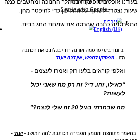
ודנו אוכלים סופגניות במהלך החנוכה ומחשבים כמה
Sign in with Google
ות נצטרך לשרוף על ההליכון כדי להיפטר מהן,
תפרסמה כתבה שהרסה את שמחת החג בבית.
ביום רביעי פרסמה אורנה רודי בגלובס את הכתבה
הזו -
תפסיקו לחפש, אין לכם ייעוד
ואלפי קוראים בלעו רוק ואמרו לעצמם -
"כאילו, זהו, די? זה רק מה שאני יכול
לעשות?
מה שבחרתי בגיל 20 זה שלי לנצח?"
אמר מתומצת ומנומק מסבירה הכותבת למה המושג -
יעוד
-