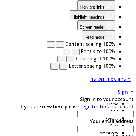
Highlight links
Highlight headings
Screen reader
Read mode
Content scaling
100
%
Font size
100
%
Line height
100
%
Letter spacing
100
%
מועדון אפורי השיער
Sign 
Sign in to your accou
Home
If you are new here please
register for an accou
blog
Events
Your email addre
Blog
Community
Passwo