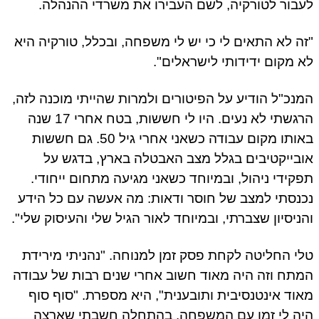
בור לטורקיה, לשם העבירו את משרדי ההנהלה.
ה לא התאים לי כי יש לי משפחה, ובכלל, טורקיה היא
 מקום ידידותי לישראלים".
נכ"ל הודיע על הפיטורים ולמרות שהייתי מוכנה לזה,
הרגשתי לא נעים. היו לי חששות, בטח אחרי 17 שנה
באותו מקום עבודה כשאני אחרי גיל 50. גם חששות
בייקטיבים בגלל מצב האבטלה בארץ, בדגש על
קידי ניהול, ובמיוחד כשאני מגיעה מתחום ייחודי.
נסתי למצב של חוסר ודאות: מה אעשה עם כל הידע
ניסיון שצברתי, ובמיוחד לאור הגיל שלי והעיסוק שלי".
י החליטה לקחת פסק זמן למנוחה. "נהניתי מירידת
תח וזה היה מאוד חשוב אחרי שנים רבות של עבודה
וד אינטנסיבית ותובענית", היא מספרת. "סוף סוף
ה לי זמן עם המשפחה. בהתחלה חשבתי שארצה