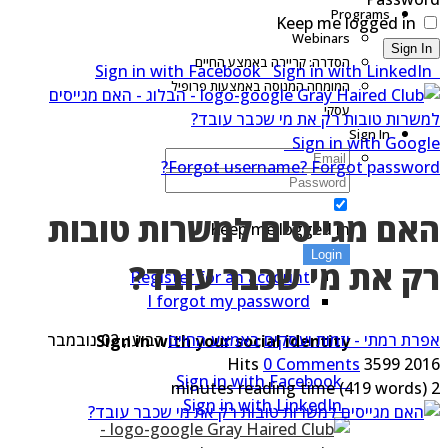
Programs
Keep me logged in
Webinars
Sign I
הסדרה: קריירה באמצע החיים
Sign in with LinkedI
המומחה המנוסה באמצעות פרופיל
עסקי
Sign In
Sign in with Goog
Forgot username?
Forgot passwor
אם מגייסים למשרות טובות
Keep me logged in
Login
ק את מי שכבר עובד?
Register for an account
I forgot my password
רת רמתי - יזמות ועסקים
באמצע החיים
רביעי, 02 נובמבר
Sign in with your social identity
0 Comments
3599 Hits
20
Sign in with Facebook
(419 words)
Sign in with LinkedIn