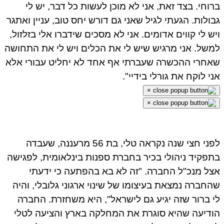
וחי. בצד זאת, אני לא מוכן לעשות כל דבר, יש לי
ולות. הגעתי לגיל שאני גם דורש יחס טוב, עניין ואתגר
ש לי קווים אדומים. אני לא מסכים שידברו אלי בזלזול,
של. אני מרגיש שיש לי את הכלים ויש לי את התחושה
חרי ההכשרה שעברתי אף אחד לא יחליט עבורי אלא
י לוקח את גורלי בידיי".
×
×
לפני חצי שנה נקראה טלי, בת 56 מרעננה, שעבדה
פקיד ניהולי בכיר בחברת ספנות בינלאומית, לפגישה
ל מנכ"ל החברה. "זה לא בא בהפתעה כי ידעתי
חברה נמצאת בעיצומו של שינוי ארגוני גלובלי, והיה
 ברור שזה יגיע גם לישראל", היא משחזרת. החברה
דיעה שהיא סוגרת את המחלקה בארץ והציעה לטלי