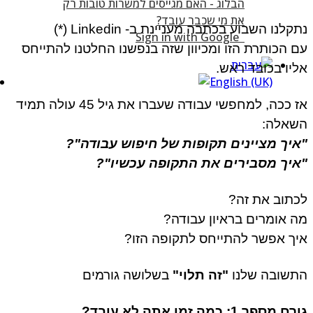
קלנו השבוע בכתבה מעניינת ב- Linkedin (*)
Sign in with Google
 הכותרת הזו
ומכיוון שזה בנפשנו החלטנו להתייחס
יו בכובד ראש.
אז ככה, למחפשי עבודה שעברו את גיל 45 עולה תמיד
שאלה:
יך מציינים תקופות של חיפוש עבודה"?
איך מסבירים את התקופה עכשיו"?
כתוב את זה?
 אומרים בראיון עבודה?
ך אפשר להתייחס לתקופה הזו?
תשובה שלנו
"זה תלוי"
בשלושה גורמים
 מספר 1: כמה זמן אתה לא עובד?