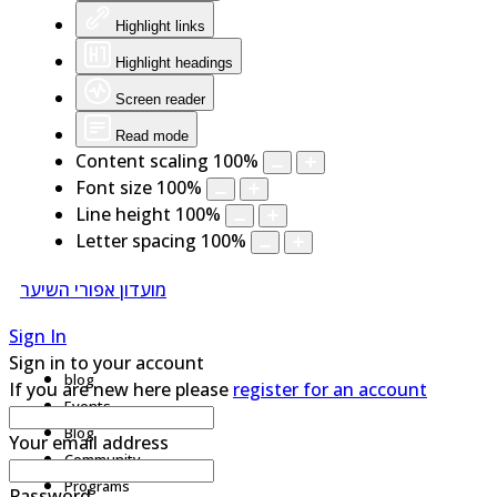
Highlight links
Highlight headings
Screen reader
Read mode
Content scaling
100
%
Font size
100
%
Line height
100
%
Letter spacing
100
%
מועדון אפורי השיער
Sign In
Sign in to your account
blog
If you are new here please
register for an account
Events
Blog
Your email address
Community
Programs
Password