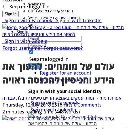
Webinars
Keep me logged in
הסדרה: קריירה באמצע החיים
Sign In
המומחה המנוסה באמצעות פרופיל
Sign in with Facebook
Sign in with LinkedIn
עסקי
Sign In
Sign in with Google
Forgot username?
Forgot password?
Keep me logged in
עולם של מומחים: להפוך את
Login
Register for an account
הידע והניסיון להכנסה ראויה
I forgot my password
Sign in with your social identity
אפרת רמתי - יזמות ועסקים
באמצע החיים
טיפים לקבלת עבודה
Sign in with Facebook
Thursday, 12 July 2018
2316 Hits
0 Comments
Sign in with LinkedIn
2 minutes reading time
(448 words)